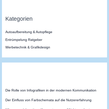
e
n
n
Kategorien
a
c
Autoaufbereitung & Autopflege
h
Entrümpelung Ratgeber
:
Werbetechnik & Grafikdesign
Die Rolle von Infografiken in der modernen Kommunikation
Der Einfluss von Farbschemata auf die Nutzererfahrung