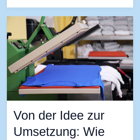
Von
der
Idee
zur
Umsetzung:
Wie
kreative
Projekte
gelingen
Von der Idee zur
Umsetzung: Wie