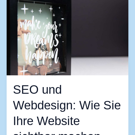
SEO
und
Webdesign:
Wie
Sie
Ihre
Website
sichtbar
machen
SEO und
Webdesign: Wie Sie
Ihre Website