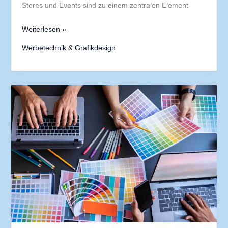
Stores und Events sind zu einem zentralen Element
Weiterlesen »
Werbetechnik & Grafikdesign
Die
Psychologie
der
Farben
im
Grafikdesign