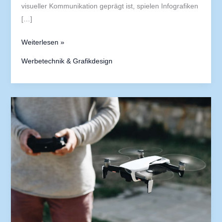
visueller Kommunikation geprägt ist, spielen Infografiken
[…]
Weiterlesen »
Werbetechnik & Grafikdesign
Der
Einfluss
von
Farbschemata
auf
die
Nutzererfahrung