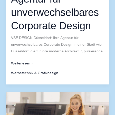
unverwechselbares
Corporate Design
VSE DESIGN Düsseldorf: Ihre Agentur für
unverwechselbares Corporate Design In einer Stadt wie
Düsseldorf, die für ihre moderne Architektur, pulsierende
Weiterlesen »
Werbetechnik & Grafikdesign
Minimalismus
im
Grafikdesign:
Weniger