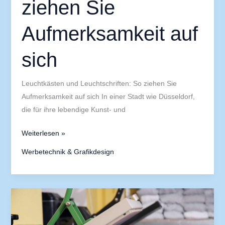
ziehen Sie
Aufmerksamkeit auf
sich
Leuchtkästen und Leuchtschriften: So ziehen Sie
Aufmerksamkeit auf sich In einer Stadt wie Düsseldorf,
die für ihre lebendige Kunst- und
Weiterlesen »
Werbetechnik & Grafikdesign
Druckerei
Düsseldorf:
Tradition