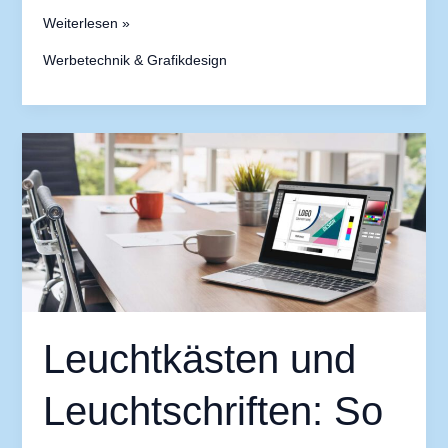
Weiterlesen »
Werbetechnik & Grafikdesign
Leuchtkästen
und
Leuchtschriften:
So
ziehen
Sie
Aufmerksamkeit
auf
Leuchtkästen und
sich
Leuchtschriften: So