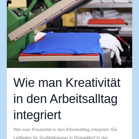
Kreativität
in
den
Arbeitsalltag
integriert
Wie man Kreativität
in den Arbeitsalltag
integriert
Wie man Kreativität in den Arbeitsalltag integriert: Ein
Leitfaden für Grafikdesigner in Düsseldorf In der