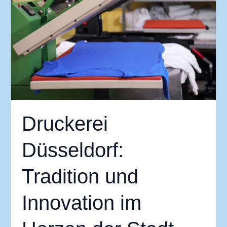
und
Innovation
im
Herzen
der
Stadt
Druckerei
Düsseldorf:
Tradition und
Innovation im