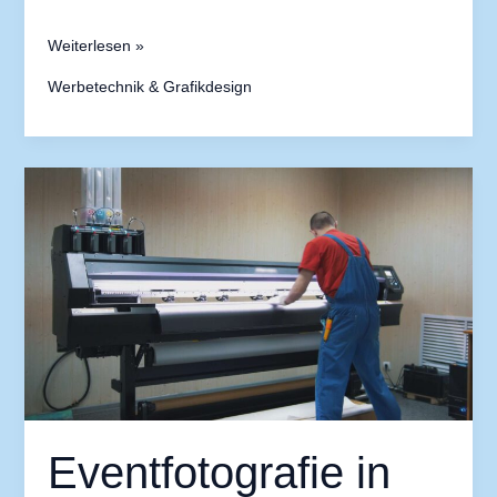
Weiterlesen »
Werbetechnik & Grafikdesign
Eventfotografie
in
Düsseldorf:
Erinnerungen
professionell
festhalten
Eventfotografie in