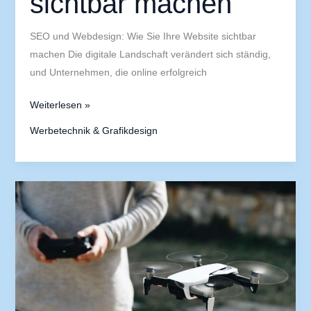
sichtbar machen
SEO und Webdesign: Wie Sie Ihre Website sichtbar
machen Die digitale Landschaft verändert sich ständig,
und Unternehmen, die online erfolgreich
Weiterlesen »
Werbetechnik & Grafikdesign
Corporate
Identity:
Der
Schlüssel
zu
einem
starken