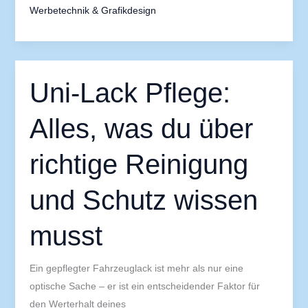
Werbetechnik & Grafikdesign
Uni-
Uni-Lack Pflege:
Lack
Pflege:
Alles, was du über
Alles,
was
richtige Reinigung
du
über
und Schutz wissen
richtige
Reinigung
musst
und
Schutz
Ein gepflegter Fahrzeuglack ist mehr als nur eine
wissen
optische Sache – er ist ein entscheidender Faktor für
musst
den Werterhalt deines