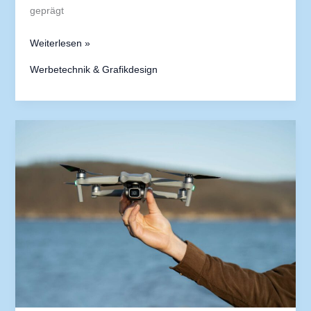
geprägt
Weiterlesen »
Werbetechnik & Grafikdesign
Warum
emotionale
Intelligenz
im
Design
wichtig
ist