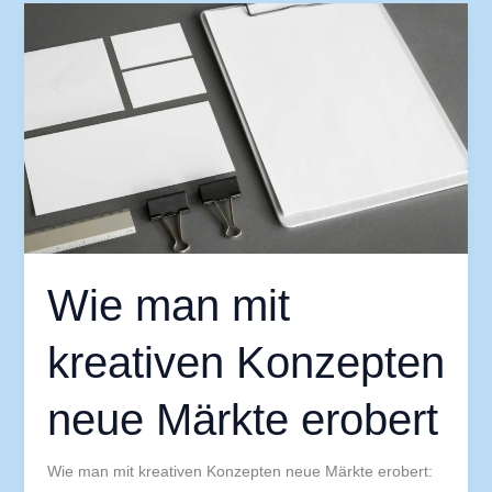
Wie
man
mit
kreativen
Konzepten
neue
Märkte
erobert
Wie man mit
kreativen Konzepten
neue Märkte erobert
Wie man mit kreativen Konzepten neue Märkte erobert: