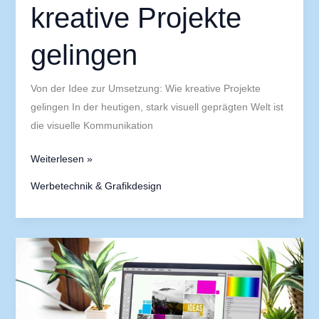
kreative Projekte
gelingen
Von der Idee zur Umsetzung: Wie kreative Projekte
gelingen In der heutigen, stark visuell geprägten Welt ist
die visuelle Kommunikation
Weiterlesen »
Werbetechnik & Grafikdesign
Kreative
Werbetechnik
für
Pop-