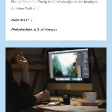
Ein Leitfaden für Erfolg im Grafikdesign In der heutigen
digitalen Welt sind
Weiterlesen »
Werbetechnik & Grafikdesign
Druck
vs.
Digital:
Warum
Printmedien
immer
noch
wichtig
sind