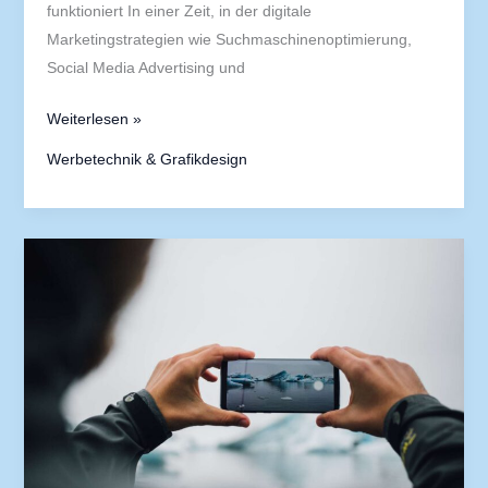
funktioniert In einer Zeit, in der digitale
Marketingstrategien wie Suchmaschinenoptimierung,
Social Media Advertising und
Weiterlesen »
Werbetechnik & Grafikdesign
Düsseldorf
im
Fokus:
Die
Stadt
als
Kulisse
für
Ihre