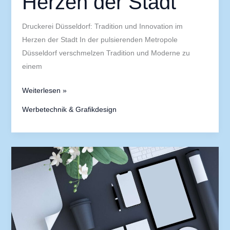
Herzen der Stadt
Druckerei Düsseldorf: Tradition und Innovation im
Herzen der Stadt In der pulsierenden Metropole
Düsseldorf verschmelzen Tradition und Moderne zu
einem
Weiterlesen »
Werbetechnik & Grafikdesign
Großformatdruck
in
Düsseldorf:
Kreative
Lösungen
für