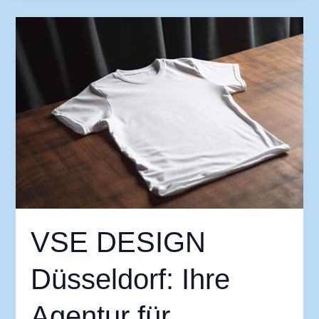
VSE
DESIGN
Düsseldorf:
Ihre
Agentur
für
unverwechselbares
Corporate
Design
VSE DESIGN
Düsseldorf: Ihre
Agentur für