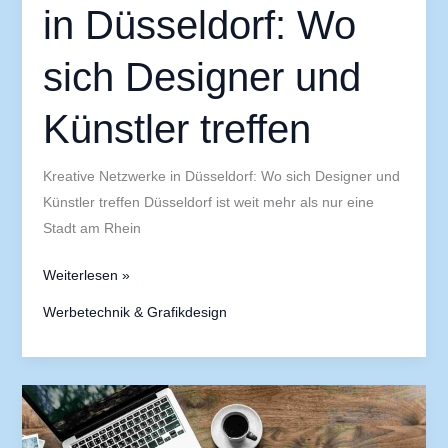
in Düsseldorf: Wo
sich Designer und
Künstler treffen
Kreative Netzwerke in Düsseldorf: Wo sich Designer und
Künstler treffen Düsseldorf ist weit mehr als nur eine
Stadt am Rhein
Weiterlesen »
Werbetechnik & Grafikdesign
Design
und