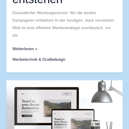
Düsseldorfer Werbeagenturen: Wo die besten
Kampagnen entstehen In der heutigen, stark vernetzten
Welt ist eine effektive Werbestrategie unerlässlich, um
als
Weiterlesen »
Werbetechnik & Grafikdesign
Warum
VSE
DESIGN
in
Düsseldorf
für
außergewöhnliches