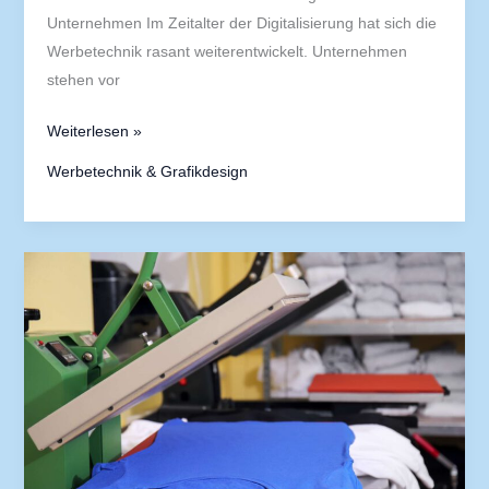
Unternehmen Im Zeitalter der Digitalisierung hat sich die
Werbetechnik rasant weiterentwickelt. Unternehmen
stehen vor
Weiterlesen »
Werbetechnik & Grafikdesign
Die
Evolution
des
Grafikdesigns
in
den
letzten
10