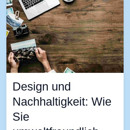
Nachhaltigkeit:
Wie
Sie
umweltfreundlich
gestalten
Design und
Nachhaltigkeit: Wie
Sie