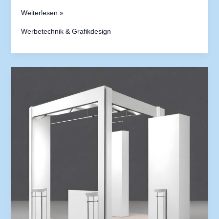
Weiterlesen »
Werbetechnik & Grafikdesign
Warum
ein
Rebranding
manchmal
notwendig
ist