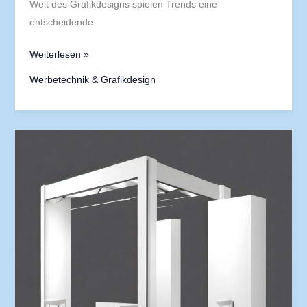
Welt des Grafikdesigns spielen Trends eine
entscheidende
Weiterlesen »
Werbetechnik & Grafikdesign
Wie
man
starke
Call-
to-
Action-
Buttons
gestaltet