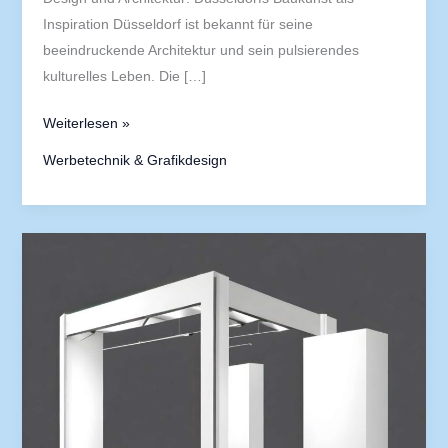
Inspiration Düsseldorf ist bekannt für seine
beeindruckende Architektur und sein pulsierendes
kulturelles Leben. Die […]
Weiterlesen »
Werbetechnik & Grafikdesign
Düsseldorfer
Werbeagenturen:
Wo
die
besten
Kampagnen
entstehen