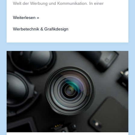
Welt der Werbung und Kommunikation. In einer
Weiterlesen »
Werbetechnik & Grafikdesign
Portraitfotografie:
Menschen
ins
rechte
Licht
rücken