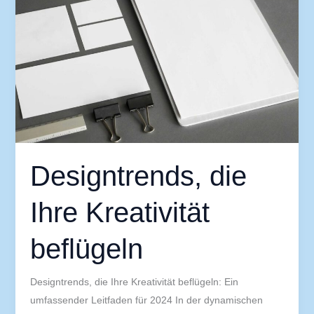
die
Ihre
Kreativität
beflügeln
Designtrends, die
Ihre Kreativität
beflügeln
Designtrends, die Ihre Kreativität beflügeln: Ein
umfassender Leitfaden für 2024 In der dynamischen