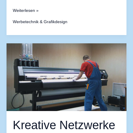
Weiterlesen »
Werbetechnik & Grafikdesign
Kreative
Netzwerke
in
Düsseldorf:
Wo
sich
Designer
und
Künstler
treffen
Kreative Netzwerke