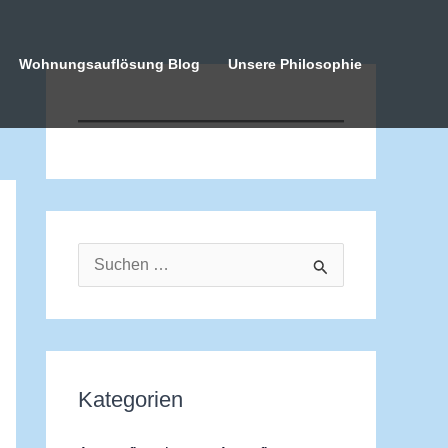
Wohnungsauflösung Blog
Unsere Philosophie
S
u
c
h
Kategorien
e
n