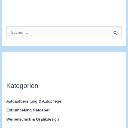
S
u
c
h
e
n
n
Kategorien
a
c
Autoaufbereitung & Autopflege
h
Entrümpelung Ratgeber
:
Werbetechnik & Grafikdesign