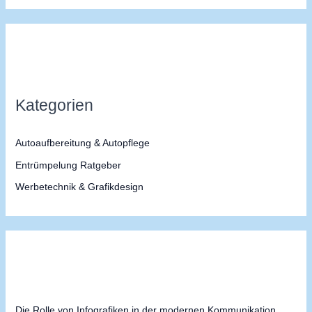
c
h
e
n
n
Kategorien
a
c
Autoaufbereitung & Autopflege
h
Entrümpelung Ratgeber
:
Werbetechnik & Grafikdesign
Die Rolle von Infografiken in der modernen Kommunikation