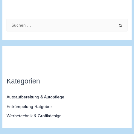
S
u
c
h
e
n
n
Kategorien
a
c
Autoaufbereitung & Autopflege
h
Entrümpelung Ratgeber
:
Werbetechnik & Grafikdesign