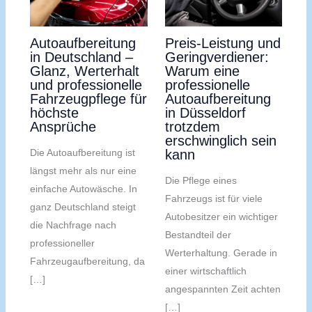
Autoaufbereitung
Preis-Leistung und
in Deutschland –
Geringverdiener:
Glanz, Werterhalt
Warum eine
und professionelle
professionelle
Fahrzeugpflege für
Autoaufbereitung
höchste
in Düsseldorf
Ansprüche
trotzdem
erschwinglich sein
Die Autoaufbereitung ist
kann
längst mehr als nur eine
Die Pflege eines
einfache Autowäsche. In
Fahrzeugs ist für viele
ganz Deutschland steigt
Autobesitzer ein wichtiger
die Nachfrage nach
Bestandteil der
professioneller
Werterhaltung. Gerade in
Fahrzeugaufbereitung, da
einer wirtschaftlich
[…]
angespannten Zeit achten
[…]