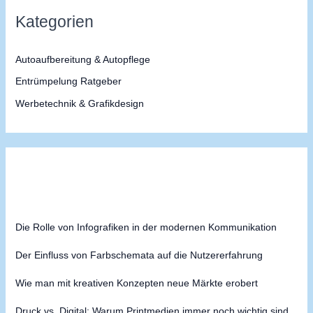
n
Kategorien
a
c
Autoaufbereitung & Autopflege
h
Entrümpelung Ratgeber
:
Werbetechnik & Grafikdesign
Die Rolle von Infografiken in der modernen Kommunikation
Der Einfluss von Farbschemata auf die Nutzererfahrung
Wie man mit kreativen Konzepten neue Märkte erobert
Druck vs. Digital: Warum Printmedien immer noch wichtig sind