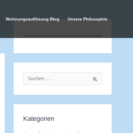
Wohnungsauflösung Blog
Unsere Philosophie
S
u
c
h
Kategorien
e
n